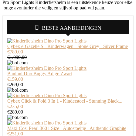
Pro Sport Lights Kinderfietshelm is een uitstekende keuze voor elke
jonge avonturier die veilig en stijlvol op pad wil gaan.
BESTE AANBIEDINGEN
Cybex e-Gazelle S - Kinderwagen - Stone Grey - Silver Frame
€789,00
€1.099,00
Baninni Duo Buggy Adige Zwart
€159,00
€269,00
Cybex Click & Fold 3 In 1 - Kinderstoel - Stunning Black...
€235,00
€289,00
Maxi-Cosi Pearl 360 i-Size - Autostoeltje - Authentic Graphite
€251,00