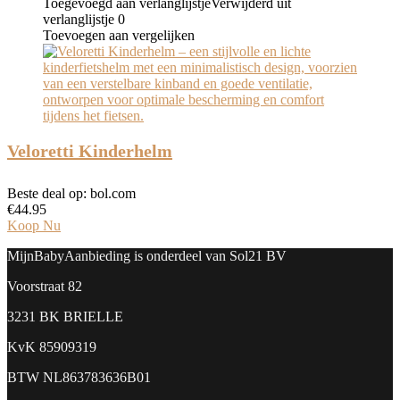
Toegevoegd aan verlanglijstje
Verwijderd uit
verlanglijstje
0
Toevoegen aan vergelijken
Veloretti Kinderhelm
Beste deal op:
bol.com
€
44.95
Koop Nu
MijnBabyAanbieding is onderdeel van Sol21 BV
Voorstraat 82
3231 BK BRIELLE
KvK
85909319
BTW
NL863783636B01