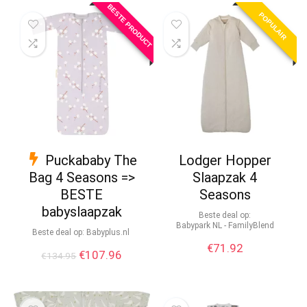
BESTE PRODUCT
POPULAIR
Puckababy The
Lodger Hopper
Bag 4 Seasons =>
Slaapzak 4
BESTE
Seasons
babyslaapzak
Beste deal op:
Babypark NL - FamilyBlend
Beste deal op:
babyplus.nl
€
71.92
€
107.96
€
134.95