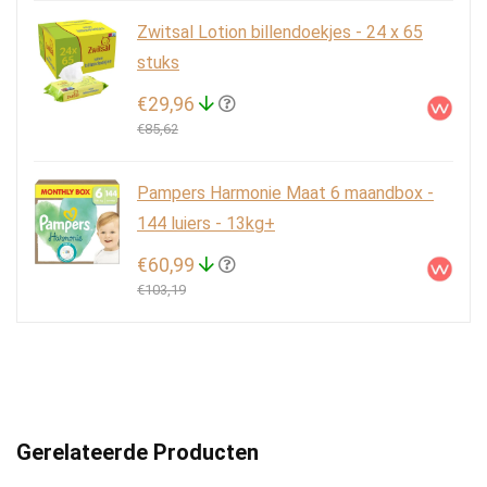
Zwitsal Lotion billendoekjes - 24 x 65
stuks
€29,96
€85,62
Pampers Harmonie Maat 6 maandbox -
144 luiers - 13kg+
€60,99
€103,19
Gerelateerde Producten