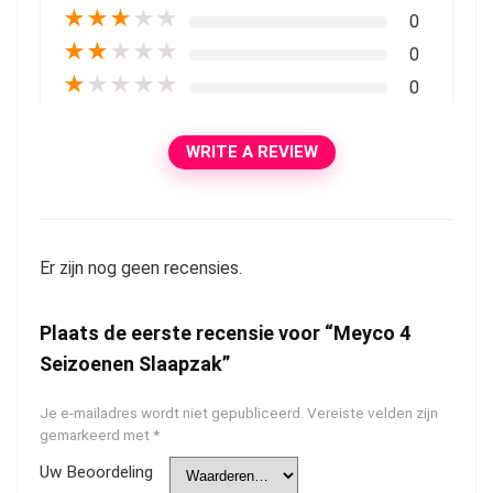
★
★
★
★
★
0
★
★
★
★
★
0
★
★
★
★
★
0
WRITE A REVIEW
Er zijn nog geen recensies.
Plaats de eerste recensie voor “Meyco 4
Seizoenen Slaapzak”
Je e-mailadres wordt niet gepubliceerd.
Vereiste velden zijn
gemarkeerd met
*
Uw Beoordeling