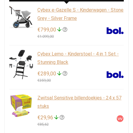
Cybex e-Gazelle S - Kinderwagen - Stone
Grey - Silver Frame
€799,00
€1.099,00
Cybex Lemo - Kinderstoel - 4 in 1 Set -
Stunning Black
€289,00
€359,00
Zwitsal Sensitive billendoekjes - 24 x 57
stuks
€29,96
€85,62