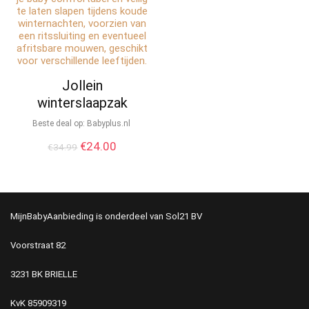
Jollein
winterslaapzak
Beste deal op:
babyplus.nl
€
24.00
€
34.99
MijnBabyAanbieding is onderdeel van Sol21 BV
Voorstraat 82
3231 BK BRIELLE
KvK
85909319