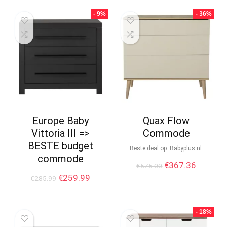
- 9%
- 36%
Europe Baby
Quax Flow
Vittoria III =>
Commode
BESTE budget
Beste deal op:
babyplus.nl
commode
€
367.36
€
575.00
€
259.99
€
285.99
- 18%