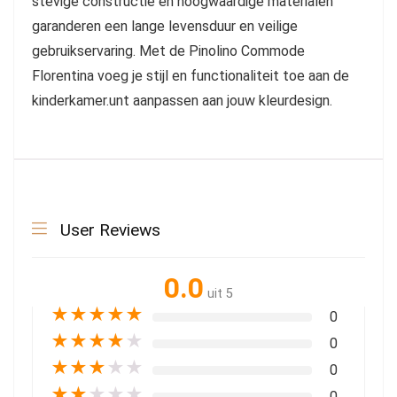
stevige constructie en hoogwaardige materialen
garanderen een lange levensduur en veilige
gebruikservaring. Met de Pinolino Commode
Florentina voeg je stijl en functionaliteit toe aan de
kinderkamer.unt aanpassen aan jouw kleurdesign.
User Reviews
0.0
uit 5
★
★
★
★
★
0
★
★
★
★
★
0
★
★
★
★
★
0
★
★
★
★
★
0