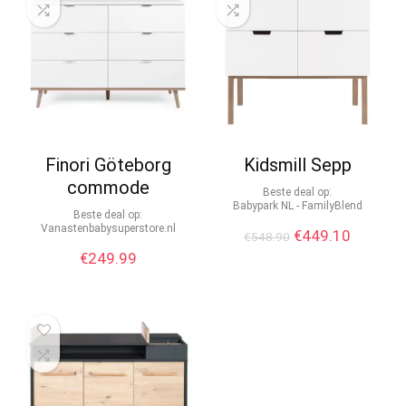
Finori Göteborg
Kidsmill Sepp
commode
Beste deal op:
Babypark NL - FamilyBlend
Beste deal op:
vanastenbabysuperstore.nl
€
449.10
€
548.90
€
249.99