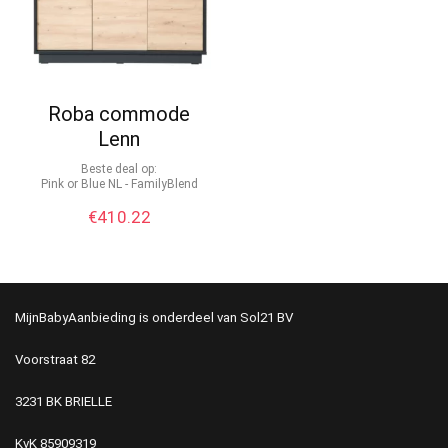
Roba commode
Lenn
Beste deal op:
Pink or Blue NL - FamilyBlend
€
410.22
MijnBabyAanbieding is onderdeel van Sol21 BV
Voorstraat 82
3231 BK BRIELLE
KvK
85909319